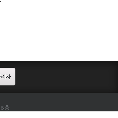
.
 5층